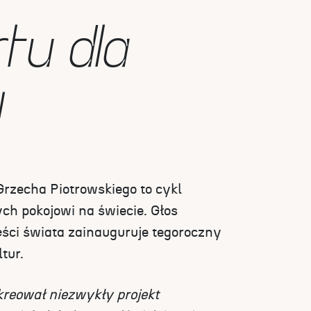
tu dla
!
rzecha Piotrowskiego to cykl
h pokojowi na świecie. Głos
ści świata zainauguruje tegoroczny
tur.
kreował niezwykły projekt