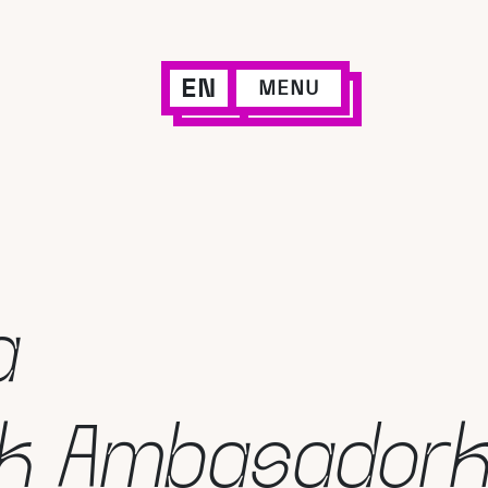
EN
MENU
a
ak Ambasador