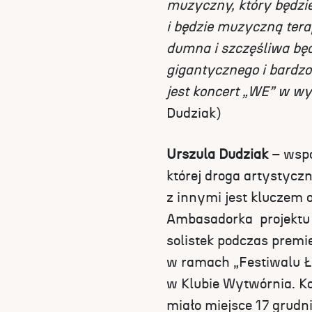
muzyczny, który będzie
i będzie muzyczną tera
dumna i szczęśliwa bę
gigantycznego i bardzo
jest koncert „WE” w w
Dudziak)
Urszula Dudziak
– wspa
której droga artystycz
z innymi jest kluczem 
Ambasadorka projektu 
solistek podczas premi
w ramach „Festiwalu Łó
w Klubie Wytwórnia. Ko
miało miejsce 17 grud