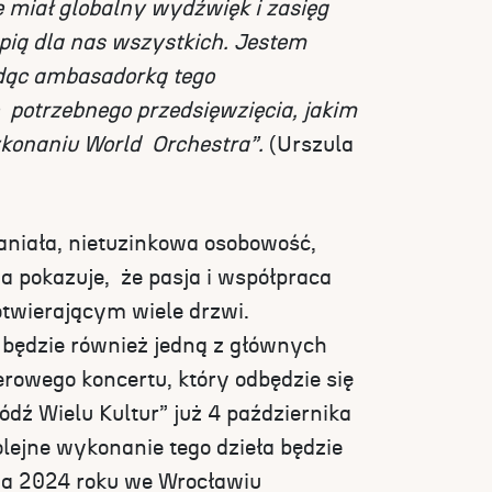
 miał globalny wydźwięk i zasięg
pią dla nas wszystkich. Jestem
dąc ambasadorką tego
 potrzebnego przedsięwzięcia, jakim
ykonaniu World Orchestra”.
(Urszula
niała, nietuzinkowa osobowość,
na pokazuje, że pasja i współpraca
otwierającym wiele drzwi.
będzie również jedną z głównych
erowego koncertu, który odbędzie się
dź Wielu Kultur” już 4 października
lejne wykonanie tego dzieła będzie
nia 2024 roku we Wrocławiu