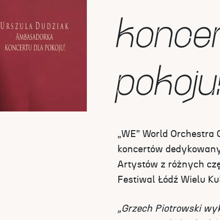
koncer
pokoju
„WE” World Orchestra G
koncertów dedykowanyc
Artystów z różnych czę
Festiwal Łódź Wielu Kul
„Grzech Piotrowski wy