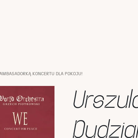
 AMBASADORKĄ KONCERTU DLA POKOJU!
Urszul
Dudzi