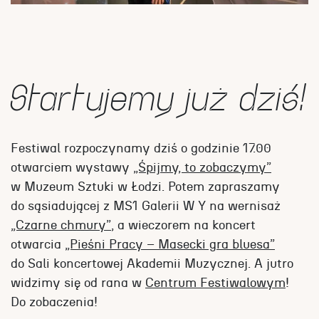
Startujemy już dziś!
Festiwal rozpoczynamy dziś o godzinie 17.00
otwarciem wystawy
„Śpijmy, to zobaczymy”
w Muzeum Sztuki w Łodzi. Potem zapraszamy
do sąsiadującej z MS1 Galerii W Y na wernisaż
„Czarne chmury”
, a wieczorem na koncert
otwarcia
„Pieśni Pracy – Masecki gra bluesa”
do Sali koncertowej Akademii Muzycznej. A jutro
widzimy się od rana w
Centrum Festiwalowym
!
Do zobaczenia!