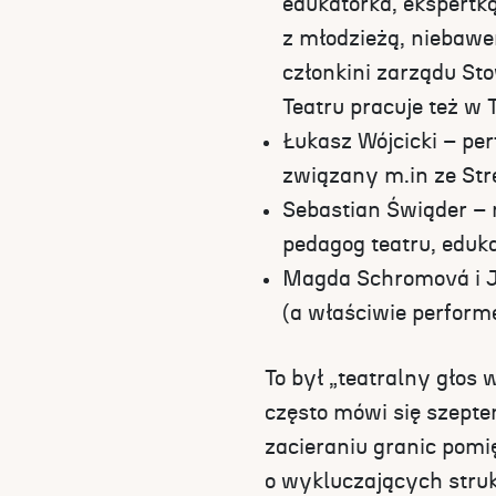
edukatorka, ekspertk
z młodzieżą, niebaw
członkini zarządu S
Teatru pracuje też w 
Łukasz Wójcicki – per
związany m.in ze Str
Sebastian Świąder – 
pedagog teatru, eduka
Magda Schromová i J
(a właściwie perform
To był „teatralny głos 
często mówi się szept
zacieraniu granic pom
o wykluczających struk