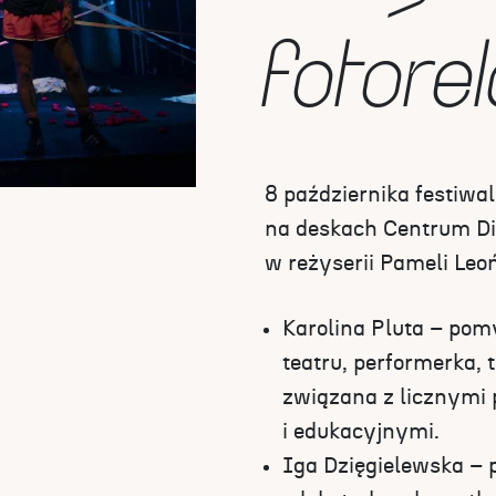
fotore
8 października festiw
na deskach Centrum Dia
w reżyserii Pameli Leo
Karolina Pluta – pom
teatru, performerka, 
związana z licznymi 
i edukacyjnymi.
Iga Dzięgielewska – 