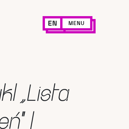
EN
MENU
kl „Lista
ń” |