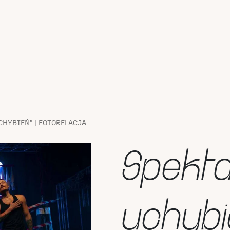
CHYBIEŃ” | FOTORELACJA
Spekta
uchybie