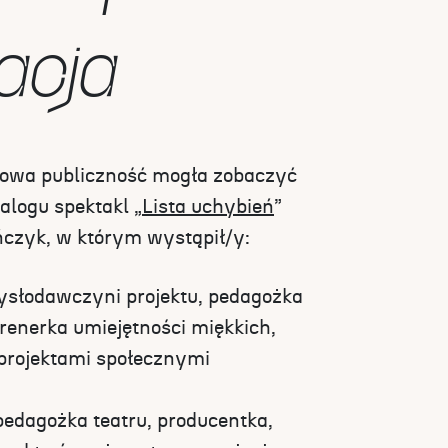
lacja
alowa publiczność mogła zobaczyć
logu spektakl „
Lista uchybień
”
ńczyk, w którym wystąpił/y:
ysłodawczyni projektu, pedagożka
trenerka umiejętności miękkich,
projektami społecznymi
pedagożka teatru, producentka,