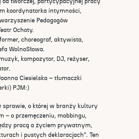
ą od twórczej, partycypacyjnej pracy
em koordynatorka intymności,
towarzyszenie Pedagogów
Teatr Ochoty.
former, choreograf, aktywista,
efa WolnoSłowa.
muzyk, kompozytor, DJ, reżyser,
tor.
oanna Ciesielska – tłumaczki
erki) PJM:)
w sprawie, o której w branży kultury
em – o przemęczeniu, mobbingu,
iędzy pracą a życiem prywatnym,
turach i pustych deklaracjach”. Ten