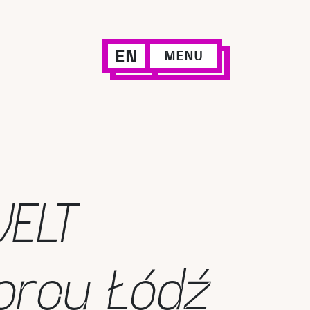
EN
MENU
VELT
orcu Łódź