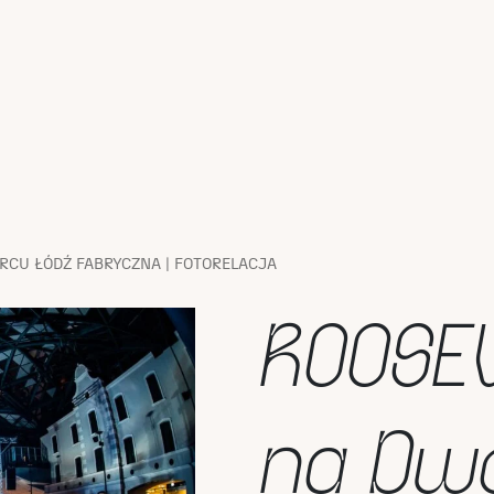
RCU ŁÓDŹ FABRYCZNA | FOTORELACJA
ROOSE
na Dw