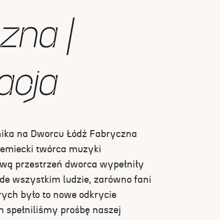
zna |
lacja
rnika na Dworcu Łódź Fabryczna
iemiecki twórca muzyki
ową przestrzeń dworca wypełniły
ede wszystkim ludzie, zarówno fani
tórych było to nowe odkrycie
spełniliśmy prośbę naszej