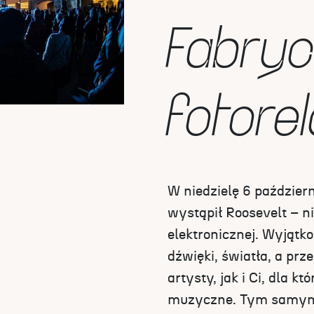
Fabryc
fotore
W niedzielę 6 paździe
wystąpił Roosevelt – n
elektronicznej. Wyjątk
dźwięki, światła, a prz
artysty, jak i Ci, dla k
muzyczne. Tym samym 